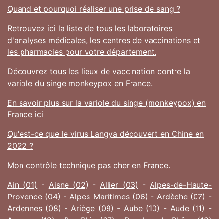
Quand et pourquoi réaliser une prise de sang ?
Retrouvez ici la liste de tous les laboratoires
d'analyses médicales, les centres de vaccinations et
les pharmacies pour votre département.
Découvrez tous les lieux de vaccination contre la
variole du singe monkeypox en France.
En savoir plus sur la variole du singe (monkeypox) en
France ici
Qu'est-ce que le virus Langya découvert en Chine en
2022 ?
Mon contrôle technique pas cher en France.
Ain (01)
-
Aisne (02)
-
Allier (03)
-
Alpes-de-Haute-
Provence (04)
-
Alpes-Maritimes (06)
-
Ardèche (07)
-
Ardennes (08)
-
Ariège (09)
-
Aube (10)
-
Aude (11)
-