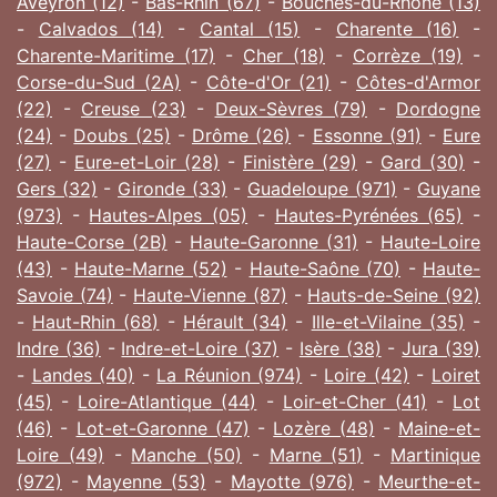
Aveyron (12)
-
Bas-Rhin (67)
-
Bouches-du-Rhône (13)
-
Calvados (14)
-
Cantal (15)
-
Charente (16)
-
Charente-Maritime (17)
-
Cher (18)
-
Corrèze (19)
-
Corse-du-Sud (2A)
-
Côte-d'Or (21)
-
Côtes-d'Armor
(22)
-
Creuse (23)
-
Deux-Sèvres (79)
-
Dordogne
(24)
-
Doubs (25)
-
Drôme (26)
-
Essonne (91)
-
Eure
(27)
-
Eure-et-Loir (28)
-
Finistère (29)
-
Gard (30)
-
Gers (32)
-
Gironde (33)
-
Guadeloupe (971)
-
Guyane
(973)
-
Hautes-Alpes (05)
-
Hautes-Pyrénées (65)
-
Haute-Corse (2B)
-
Haute-Garonne (31)
-
Haute-Loire
(43)
-
Haute-Marne (52)
-
Haute-Saône (70)
-
Haute-
Savoie (74)
-
Haute-Vienne (87)
-
Hauts-de-Seine (92)
-
Haut-Rhin (68)
-
Hérault (34)
-
Ille-et-Vilaine (35)
-
Indre (36)
-
Indre-et-Loire (37)
-
Isère (38)
-
Jura (39)
-
Landes (40)
-
La Réunion (974)
-
Loire (42)
-
Loiret
(45)
-
Loire-Atlantique (44)
-
Loir-et-Cher (41)
-
Lot
(46)
-
Lot-et-Garonne (47)
-
Lozère (48)
-
Maine-et-
Loire (49)
-
Manche (50)
-
Marne (51)
-
Martinique
(972)
-
Mayenne (53)
-
Mayotte (976)
-
Meurthe-et-