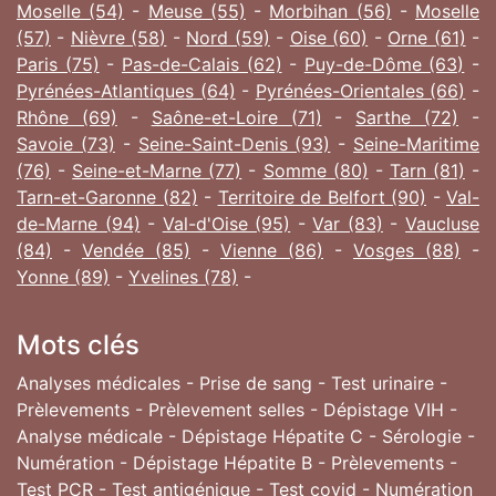
Moselle (54)
-
Meuse (55)
-
Morbihan (56)
-
Moselle
(57)
-
Nièvre (58)
-
Nord (59)
-
Oise (60)
-
Orne (61)
-
Paris (75)
-
Pas-de-Calais (62)
-
Puy-de-Dôme (63)
-
Pyrénées-Atlantiques (64)
-
Pyrénées-Orientales (66)
-
Rhône (69)
-
Saône-et-Loire (71)
-
Sarthe (72)
-
Savoie (73)
-
Seine-Saint-Denis (93)
-
Seine-Maritime
(76)
-
Seine-et-Marne (77)
-
Somme (80)
-
Tarn (81)
-
Tarn-et-Garonne (82)
-
Territoire de Belfort (90)
-
Val-
de-Marne (94)
-
Val-d'Oise (95)
-
Var (83)
-
Vaucluse
(84)
-
Vendée (85)
-
Vienne (86)
-
Vosges (88)
-
Yonne (89)
-
Yvelines (78)
-
Mots clés
Analyses médicales - Prise de sang - Test urinaire -
Prèlevements - Prèlevement selles - Dépistage VIH -
Analyse médicale - Dépistage Hépatite C - Sérologie -
Numération - Dépistage Hépatite B - Prèlevements -
Test PCR - Test antigénique - Test covid - Numération