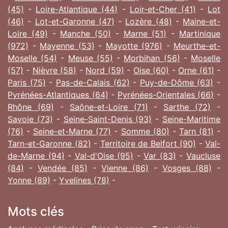
(45)
-
Loire-Atlantique (44)
-
Loir-et-Cher (41)
-
Lot
(46)
-
Lot-et-Garonne (47)
-
Lozère (48)
-
Maine-et-
Loire (49)
-
Manche (50)
-
Marne (51)
-
Martinique
(972)
-
Mayenne (53)
-
Mayotte (976)
-
Meurthe-et-
Moselle (54)
-
Meuse (55)
-
Morbihan (56)
-
Moselle
(57)
-
Nièvre (58)
-
Nord (59)
-
Oise (60)
-
Orne (61)
-
Paris (75)
-
Pas-de-Calais (62)
-
Puy-de-Dôme (63)
-
Pyrénées-Atlantiques (64)
-
Pyrénées-Orientales (66)
-
Rhône (69)
-
Saône-et-Loire (71)
-
Sarthe (72)
-
Savoie (73)
-
Seine-Saint-Denis (93)
-
Seine-Maritime
(76)
-
Seine-et-Marne (77)
-
Somme (80)
-
Tarn (81)
-
Tarn-et-Garonne (82)
-
Territoire de Belfort (90)
-
Val-
de-Marne (94)
-
Val-d'Oise (95)
-
Var (83)
-
Vaucluse
(84)
-
Vendée (85)
-
Vienne (86)
-
Vosges (88)
-
Yonne (89)
-
Yvelines (78)
-
Mots clés