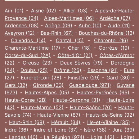
Ain (01)
-
Aisne (02)
-
Allier (03)
-
Alpes-de-Haute-
Provence (04)
-
Alpes-Maritimes (06)
-
Ardèche (07)
-
Ardennes (08)
-
Ariège (09)
-
Aube (10)
-
Aude (11)
-
Aveyron (12)
-
Bas-Rhin (67)
-
Bouches-du-Rhône (13)
-
Calvados (14)
-
Cantal (15)
-
Charente (16)
-
Charente-Maritime (17)
-
Cher (18)
-
Corrèze (19)
-
Corse-du-Sud (2A)
-
Côte-d'Or (21)
-
Côtes-d'Armor
(22)
-
Creuse (23)
-
Deux-Sèvres (79)
-
Dordogne
(24)
-
Doubs (25)
-
Drôme (26)
-
Essonne (91)
-
Eure
(27)
-
Eure-et-Loir (28)
-
Finistère (29)
-
Gard (30)
-
Gers (32)
-
Gironde (33)
-
Guadeloupe (971)
-
Guyane
(973)
-
Hautes-Alpes (05)
-
Hautes-Pyrénées (65)
-
Haute-Corse (2B)
-
Haute-Garonne (31)
-
Haute-Loire
(43)
-
Haute-Marne (52)
-
Haute-Saône (70)
-
Haute-
Savoie (74)
-
Haute-Vienne (87)
-
Hauts-de-Seine (92)
-
Haut-Rhin (68)
-
Hérault (34)
-
Ille-et-Vilaine (35)
-
Indre (36)
-
Indre-et-Loire (37)
-
Isère (38)
-
Jura (39)
-
Landes (40)
-
La Réunion (974)
-
Loire (42)
-
Loiret