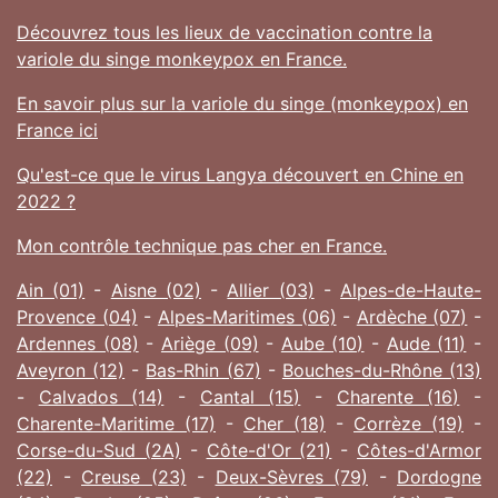
Découvrez tous les lieux de vaccination contre la
variole du singe monkeypox en France.
En savoir plus sur la variole du singe (monkeypox) en
France ici
Qu'est-ce que le virus Langya découvert en Chine en
2022 ?
Mon contrôle technique pas cher en France.
Ain (01)
-
Aisne (02)
-
Allier (03)
-
Alpes-de-Haute-
Provence (04)
-
Alpes-Maritimes (06)
-
Ardèche (07)
-
Ardennes (08)
-
Ariège (09)
-
Aube (10)
-
Aude (11)
-
Aveyron (12)
-
Bas-Rhin (67)
-
Bouches-du-Rhône (13)
-
Calvados (14)
-
Cantal (15)
-
Charente (16)
-
Charente-Maritime (17)
-
Cher (18)
-
Corrèze (19)
-
Corse-du-Sud (2A)
-
Côte-d'Or (21)
-
Côtes-d'Armor
(22)
-
Creuse (23)
-
Deux-Sèvres (79)
-
Dordogne