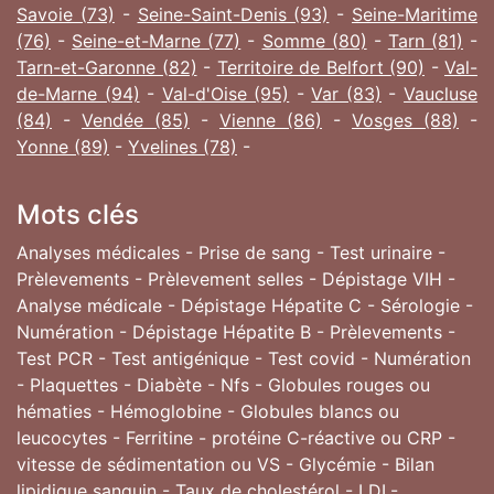
Savoie (73)
-
Seine-Saint-Denis (93)
-
Seine-Maritime
(76)
-
Seine-et-Marne (77)
-
Somme (80)
-
Tarn (81)
-
Tarn-et-Garonne (82)
-
Territoire de Belfort (90)
-
Val-
de-Marne (94)
-
Val-d'Oise (95)
-
Var (83)
-
Vaucluse
(84)
-
Vendée (85)
-
Vienne (86)
-
Vosges (88)
-
Yonne (89)
-
Yvelines (78)
-
Mots clés
Analyses médicales - Prise de sang - Test urinaire -
Prèlevements - Prèlevement selles - Dépistage VIH -
Analyse médicale - Dépistage Hépatite C - Sérologie -
Numération - Dépistage Hépatite B - Prèlevements -
Test PCR - Test antigénique - Test covid - Numération
- Plaquettes - Diabète - Nfs - Globules rouges ou
hématies - Hémoglobine - Globules blancs ou
leucocytes - Ferritine - protéine C-réactive ou CRP -
vitesse de sédimentation ou VS - Glycémie - Bilan
lipidique sanguin - Taux de cholestérol - LDL-