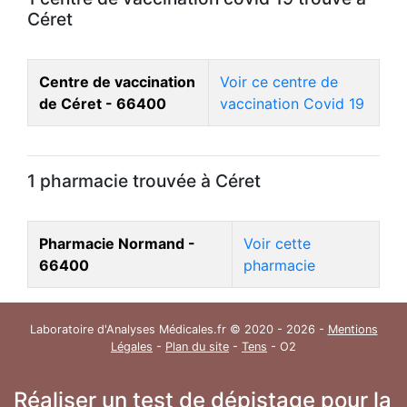
Céret
Centre de vaccination
Voir ce centre de
de Céret - 66400
vaccination Covid 19
1 pharmacie trouvée à Céret
Pharmacie Normand -
Voir cette
66400
pharmacie
Laboratoire d'Analyses Médicales.fr © 2020 - 2026 -
Mentions
Légales
-
Plan du site
-
Tens
- O2
Réaliser un test de dépistage pour la