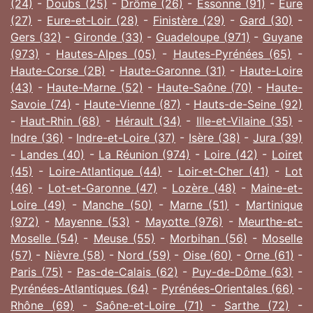
(24)
-
Doubs (25)
-
Drôme (26)
-
Essonne (91)
-
Eure
(27)
-
Eure-et-Loir (28)
-
Finistère (29)
-
Gard (30)
-
Gers (32)
-
Gironde (33)
-
Guadeloupe (971)
-
Guyane
(973)
-
Hautes-Alpes (05)
-
Hautes-Pyrénées (65)
-
Haute-Corse (2B)
-
Haute-Garonne (31)
-
Haute-Loire
(43)
-
Haute-Marne (52)
-
Haute-Saône (70)
-
Haute-
Savoie (74)
-
Haute-Vienne (87)
-
Hauts-de-Seine (92)
-
Haut-Rhin (68)
-
Hérault (34)
-
Ille-et-Vilaine (35)
-
Indre (36)
-
Indre-et-Loire (37)
-
Isère (38)
-
Jura (39)
-
Landes (40)
-
La Réunion (974)
-
Loire (42)
-
Loiret
(45)
-
Loire-Atlantique (44)
-
Loir-et-Cher (41)
-
Lot
(46)
-
Lot-et-Garonne (47)
-
Lozère (48)
-
Maine-et-
Loire (49)
-
Manche (50)
-
Marne (51)
-
Martinique
(972)
-
Mayenne (53)
-
Mayotte (976)
-
Meurthe-et-
Moselle (54)
-
Meuse (55)
-
Morbihan (56)
-
Moselle
(57)
-
Nièvre (58)
-
Nord (59)
-
Oise (60)
-
Orne (61)
-
Paris (75)
-
Pas-de-Calais (62)
-
Puy-de-Dôme (63)
-
Pyrénées-Atlantiques (64)
-
Pyrénées-Orientales (66)
-
Rhône (69)
-
Saône-et-Loire (71)
-
Sarthe (72)
-