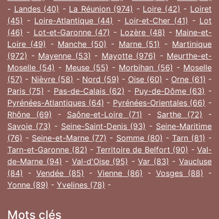
-
Landes (40)
-
La Réunion (974)
-
Loire (42)
-
Loiret
(45)
-
Loire-Atlantique (44)
-
Loir-et-Cher (41)
-
Lot
(46)
-
Lot-et-Garonne (47)
-
Lozère (48)
-
Maine-et-
Loire (49)
-
Manche (50)
-
Marne (51)
-
Martinique
(972)
-
Mayenne (53)
-
Mayotte (976)
-
Meurthe-et-
Moselle (54)
-
Meuse (55)
-
Morbihan (56)
-
Moselle
(57)
-
Nièvre (58)
-
Nord (59)
-
Oise (60)
-
Orne (61)
-
Paris (75)
-
Pas-de-Calais (62)
-
Puy-de-Dôme (63)
-
Pyrénées-Atlantiques (64)
-
Pyrénées-Orientales (66)
-
Rhône (69)
-
Saône-et-Loire (71)
-
Sarthe (72)
-
Savoie (73)
-
Seine-Saint-Denis (93)
-
Seine-Maritime
(76)
-
Seine-et-Marne (77)
-
Somme (80)
-
Tarn (81)
-
Tarn-et-Garonne (82)
-
Territoire de Belfort (90)
-
Val-
de-Marne (94)
-
Val-d'Oise (95)
-
Var (83)
-
Vaucluse
(84)
-
Vendée (85)
-
Vienne (86)
-
Vosges (88)
-
Yonne (89)
-
Yvelines (78)
-
Mots clés