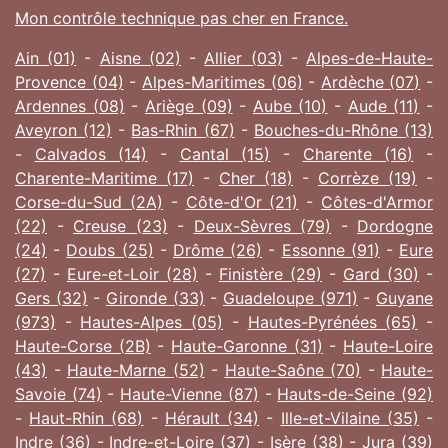
Mon contrôle technique pas cher en France.
Ain (01)
-
Aisne (02)
-
Allier (03)
-
Alpes-de-Haute-
Provence (04)
-
Alpes-Maritimes (06)
-
Ardèche (07)
-
Ardennes (08)
-
Ariège (09)
-
Aube (10)
-
Aude (11)
-
Aveyron (12)
-
Bas-Rhin (67)
-
Bouches-du-Rhône (13)
-
Calvados (14)
-
Cantal (15)
-
Charente (16)
-
Charente-Maritime (17)
-
Cher (18)
-
Corrèze (19)
-
Corse-du-Sud (2A)
-
Côte-d'Or (21)
-
Côtes-d'Armor
(22)
-
Creuse (23)
-
Deux-Sèvres (79)
-
Dordogne
(24)
-
Doubs (25)
-
Drôme (26)
-
Essonne (91)
-
Eure
(27)
-
Eure-et-Loir (28)
-
Finistère (29)
-
Gard (30)
-
Gers (32)
-
Gironde (33)
-
Guadeloupe (971)
-
Guyane
(973)
-
Hautes-Alpes (05)
-
Hautes-Pyrénées (65)
-
Haute-Corse (2B)
-
Haute-Garonne (31)
-
Haute-Loire
(43)
-
Haute-Marne (52)
-
Haute-Saône (70)
-
Haute-
Savoie (74)
-
Haute-Vienne (87)
-
Hauts-de-Seine (92)
-
Haut-Rhin (68)
-
Hérault (34)
-
Ille-et-Vilaine (35)
-
Indre (36)
-
Indre-et-Loire (37)
-
Isère (38)
-
Jura (39)