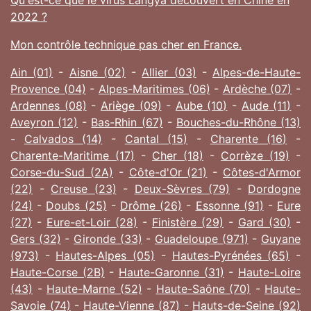
2022 ?
Mon contrôle technique pas cher en France.
Ain (01)
-
Aisne (02)
-
Allier (03)
-
Alpes-de-Haute-
Provence (04)
-
Alpes-Maritimes (06)
-
Ardèche (07)
-
Ardennes (08)
-
Ariège (09)
-
Aube (10)
-
Aude (11)
-
Aveyron (12)
-
Bas-Rhin (67)
-
Bouches-du-Rhône (13)
-
Calvados (14)
-
Cantal (15)
-
Charente (16)
-
Charente-Maritime (17)
-
Cher (18)
-
Corrèze (19)
-
Corse-du-Sud (2A)
-
Côte-d'Or (21)
-
Côtes-d'Armor
(22)
-
Creuse (23)
-
Deux-Sèvres (79)
-
Dordogne
(24)
-
Doubs (25)
-
Drôme (26)
-
Essonne (91)
-
Eure
(27)
-
Eure-et-Loir (28)
-
Finistère (29)
-
Gard (30)
-
Gers (32)
-
Gironde (33)
-
Guadeloupe (971)
-
Guyane
(973)
-
Hautes-Alpes (05)
-
Hautes-Pyrénées (65)
-
Haute-Corse (2B)
-
Haute-Garonne (31)
-
Haute-Loire
(43)
-
Haute-Marne (52)
-
Haute-Saône (70)
-
Haute-
Savoie (74)
-
Haute-Vienne (87)
-
Hauts-de-Seine (92)