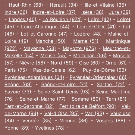
-
Haut-Rhin (68)
-
Hérault (34)
-
Ille-et-Vilaine (35)
-
Indre (36)
-
Indre-et-Loire (37)
-
Isère (38)
-
Jura (39)
-
Landes (40)
-
La Réunion (974)
-
Loire (42)
-
Loiret
(45)
-
Loire-Atlantique (44)
-
Loir-et-Cher (41)
-
Lot
(46)
-
Lot-et-Garonne (47)
-
Lozère (48)
-
Maine-et-
Loire (49)
-
Manche (50)
-
Marne (51)
-
Martinique
(972)
-
Mayenne (53)
-
Mayotte (976)
-
Meurthe-et-
Moselle (54)
-
Meuse (55)
-
Morbihan (56)
-
Moselle
(57)
-
Nièvre (58)
-
Nord (59)
-
Oise (60)
-
Orne (61)
-
Paris (75)
-
Pas-de-Calais (62)
-
Puy-de-Dôme (63)
-
Pyrénées-Atlantiques (64)
-
Pyrénées-Orientales (66)
-
Rhône (69)
-
Saône-et-Loire (71)
-
Sarthe (72)
-
Savoie (73)
-
Seine-Saint-Denis (93)
-
Seine-Maritime
(76)
-
Seine-et-Marne (77)
-
Somme (80)
-
Tarn (81)
-
Tarn-et-Garonne (82)
-
Territoire de Belfort (90)
-
Val-
de-Marne (94)
-
Val-d'Oise (95)
-
Var (83)
-
Vaucluse
(84)
-
Vendée (85)
-
Vienne (86)
-
Vosges (88)
-
Yonne (89)
-
Yvelines (78)
-