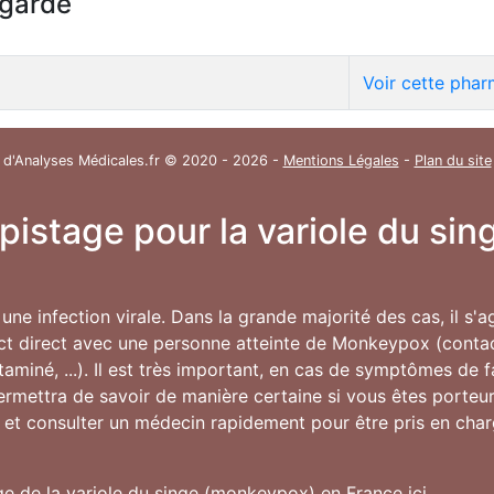
egarde
Voir cette phar
 d'Analyses Médicales.fr © 2020 - 2026 -
Mentions Légales
-
Plan du site
épistage pour la variole du s
une infection virale. Dans la grande majorité des cas, il s'
ct direct avec une personne atteinte de Monkeypox (contac
ntaminé, ...). Il est très important, en cas de symptômes de 
permettra de savoir de manière certaine si vous êtes porte
 et consulter un médecin rapidement pour être pris en char
ge de la variole du singe (monkeypox) en France ici