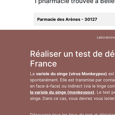
1 pharmacie trouvée à Bell
Parmacie des Arènes - 30127
Laboratoire
Réaliser un test de d
France
La
variole du singe (virus Monkeypox)
est 
spontanément. Elle est transmise par conta
en face-à-face) ou indirect (via le linge co
la variole du singe (monkeypox)
. Le test 
singe. Dans ce cas, vous devrez vous isoler
Découvrez tous les lieux de test et dépista