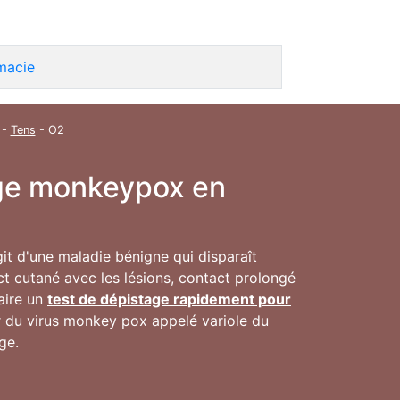
macie
-
Tens
- O2
inge monkeypox en
agit d'une maladie bénigne qui disparaît
t cutané avec les lésions, contact prolongé
faire un
test de dépistage rapidement pour
ur du virus monkey pox appelé variole du
ge.