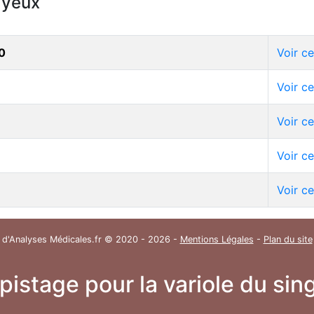
ayeux
0
Voir c
Voir c
Voir c
Voir c
Voir c
 d'Analyses Médicales.fr © 2020 - 2026 -
Mentions Légales
-
Plan du site
épistage pour la variole du s