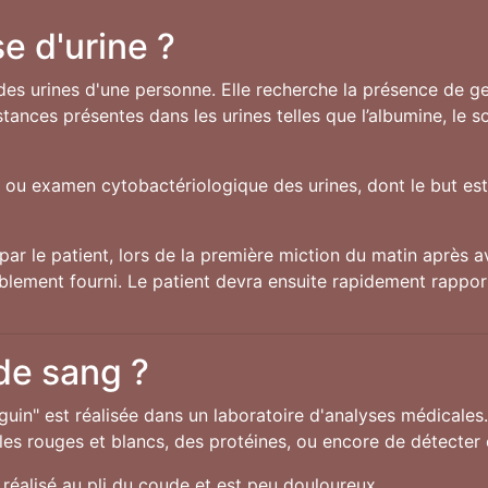
e d'urine ?
des urines d'une personne. Elle recherche la présence de ger
ances présentes dans les urines telles que l’albumine, le 
U ou examen cytobactériologique des urines, dont le but est 
par le patient, lors de la première miction du matin après av
ablement fourni. Le patient devra ensuite rapidement rappor
 de sang ?
guin" est réalisée dans un laboratoire d'analyses médicales
s rouges et blancs, des protéines, ou encore de détecter c
réalisé au pli du coude et est peu douloureux.