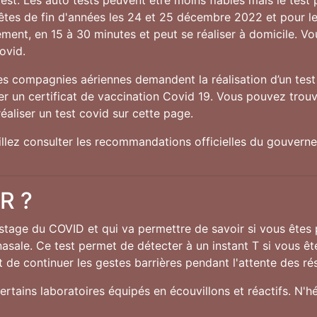
st. Les auto tests peuvent être moins fiables mais le test p
fêtes de fin d'années les 24 et 25 décembre 2022 et pour 
idement, en 15 à 30 minutes et peut se réaliser à domicile. V
ovid.
nes compagnies aériennes demandent la réalisation d’un test 
 un certificat de vaccination Covid 19. Vous pouvez trouve
éaliser un test covid sur cette page.
uillez consulter les recommandations officielles du gouver
CR ?
istage du COVID et qui va permettre de savoir si vous êtes
nasale. Ce test permet de détecter à un instant T si vous êt
 de continuer les gestes barrières pendant l'attente des rés
ertains laboratoires équipés en écouvillons et réactifs. N'h