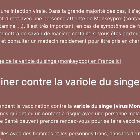
une infection virale. Dans la grande majorité des cas, il s'
ct direct avec une personne atteinte de Monkeypox (contac
ntaminé, ...). Il est très important, en cas de symptômes de 
permettra de savoir de manière certaine si vous êtes porte
 et consulter un médecin rapidement pour être pris en char
ge de la variole du singe (monkeypox) en France ici
ciner contre la variole du sin
andent la vaccination contre la
variole du singe (virus Mo
onnes qui ont eu un contact à risque avec une personne mala
de Santé peuvent prendre rendez-vous pour se faire vacciner 
les avec des hommes et les personnes trans, dans les deux