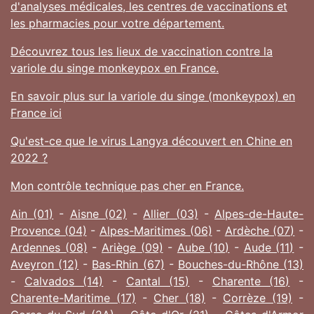
d'analyses médicales, les centres de vaccinations et
les pharmacies pour votre département.
Découvrez tous les lieux de vaccination contre la
variole du singe monkeypox en France.
En savoir plus sur la variole du singe (monkeypox) en
France ici
Qu'est-ce que le virus Langya découvert en Chine en
2022 ?
Mon contrôle technique pas cher en France.
Ain (01)
-
Aisne (02)
-
Allier (03)
-
Alpes-de-Haute-
Provence (04)
-
Alpes-Maritimes (06)
-
Ardèche (07)
-
Ardennes (08)
-
Ariège (09)
-
Aube (10)
-
Aude (11)
-
Aveyron (12)
-
Bas-Rhin (67)
-
Bouches-du-Rhône (13)
-
Calvados (14)
-
Cantal (15)
-
Charente (16)
-
Charente-Maritime (17)
-
Cher (18)
-
Corrèze (19)
-