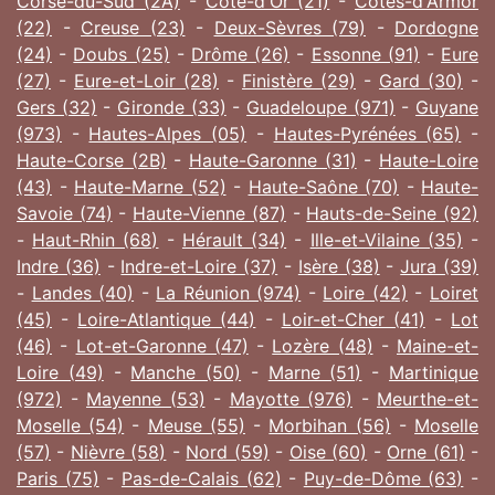
Corse-du-Sud (2A)
-
Côte-d'Or (21)
-
Côtes-d'Armor
(22)
-
Creuse (23)
-
Deux-Sèvres (79)
-
Dordogne
(24)
-
Doubs (25)
-
Drôme (26)
-
Essonne (91)
-
Eure
(27)
-
Eure-et-Loir (28)
-
Finistère (29)
-
Gard (30)
-
Gers (32)
-
Gironde (33)
-
Guadeloupe (971)
-
Guyane
(973)
-
Hautes-Alpes (05)
-
Hautes-Pyrénées (65)
-
Haute-Corse (2B)
-
Haute-Garonne (31)
-
Haute-Loire
(43)
-
Haute-Marne (52)
-
Haute-Saône (70)
-
Haute-
Savoie (74)
-
Haute-Vienne (87)
-
Hauts-de-Seine (92)
-
Haut-Rhin (68)
-
Hérault (34)
-
Ille-et-Vilaine (35)
-
Indre (36)
-
Indre-et-Loire (37)
-
Isère (38)
-
Jura (39)
-
Landes (40)
-
La Réunion (974)
-
Loire (42)
-
Loiret
(45)
-
Loire-Atlantique (44)
-
Loir-et-Cher (41)
-
Lot
(46)
-
Lot-et-Garonne (47)
-
Lozère (48)
-
Maine-et-
Loire (49)
-
Manche (50)
-
Marne (51)
-
Martinique
(972)
-
Mayenne (53)
-
Mayotte (976)
-
Meurthe-et-
Moselle (54)
-
Meuse (55)
-
Morbihan (56)
-
Moselle
(57)
-
Nièvre (58)
-
Nord (59)
-
Oise (60)
-
Orne (61)
-
Paris (75)
-
Pas-de-Calais (62)
-
Puy-de-Dôme (63)
-