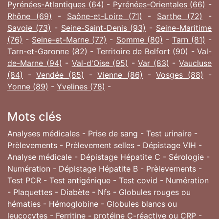
Pyrénées-Atlantiques (64)
-
Pyrénées-Orientales (66)
-
Rhône (69)
-
Saône-et-Loire (71)
-
Sarthe (72)
-
Savoie (73)
-
Seine-Saint-Denis (93)
-
Seine-Maritime
(76)
-
Seine-et-Marne (77)
-
Somme (80)
-
Tarn (81)
-
Tarn-et-Garonne (82)
-
Territoire de Belfort (90)
-
Val-
de-Marne (94)
-
Val-d'Oise (95)
-
Var (83)
-
Vaucluse
(84)
-
Vendée (85)
-
Vienne (86)
-
Vosges (88)
-
Yonne (89)
-
Yvelines (78)
-
Mots clés
Analyses médicales - Prise de sang - Test urinaire -
Prèlevements - Prèlevement selles - Dépistage VIH -
Analyse médicale - Dépistage Hépatite C - Sérologie -
Numération - Dépistage Hépatite B - Prèlevements -
Test PCR - Test antigénique - Test covid - Numération
- Plaquettes - Diabète - Nfs - Globules rouges ou
hématies - Hémoglobine - Globules blancs ou
leucocytes - Ferritine - protéine C-réactive ou CRP -