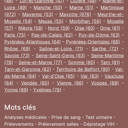
(46)
-
Lot-et-Garonne (47)
-
Lozère (48)
-
Maine-et-
Loire (49)
-
Manche (50)
-
Marne (51)
-
Martinique
(972)
-
Mayenne (53)
-
Mayotte (976)
-
Meurthe-et-
Moselle (54)
-
Meuse (55)
-
Morbihan (56)
-
Moselle
(57)
-
Nièvre (58)
-
Nord (59)
-
Oise (60)
-
Orne (61)
-
Paris (75)
-
Pas-de-Calais (62)
-
Puy-de-Dôme (63)
-
Pyrénées-Atlantiques (64)
-
Pyrénées-Orientales (66)
-
Rhône (69)
-
Saône-et-Loire (71)
-
Sarthe (72)
-
Savoie (73)
-
Seine-Saint-Denis (93)
-
Seine-Maritime
(76)
-
Seine-et-Marne (77)
-
Somme (80)
-
Tarn (81)
-
Tarn-et-Garonne (82)
-
Territoire de Belfort (90)
-
Val-
de-Marne (94)
-
Val-d'Oise (95)
-
Var (83)
-
Vaucluse
(84)
-
Vendée (85)
-
Vienne (86)
-
Vosges (88)
-
Yonne (89)
-
Yvelines (78)
-
Mots clés
Analyses médicales - Prise de sang - Test urinaire -
Prèlevements - Prèlevement selles - Dépistage VIH -