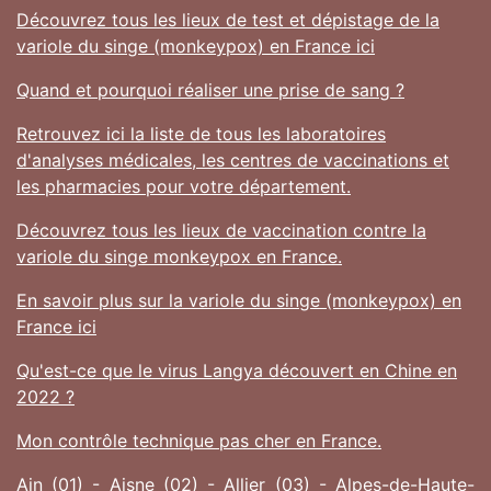
Découvrez tous les lieux de test et dépistage de la
variole du singe (monkeypox) en France ici
Quand et pourquoi réaliser une prise de sang ?
Retrouvez ici la liste de tous les laboratoires
d'analyses médicales, les centres de vaccinations et
les pharmacies pour votre département.
Découvrez tous les lieux de vaccination contre la
variole du singe monkeypox en France.
En savoir plus sur la variole du singe (monkeypox) en
France ici
Qu'est-ce que le virus Langya découvert en Chine en
2022 ?
Mon contrôle technique pas cher en France.
Ain (01)
-
Aisne (02)
-
Allier (03)
-
Alpes-de-Haute-