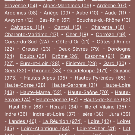
Provence (04)
-
Alpes-Maritimes (06)
-
Ardèche (07)
-
Ardennes (08)
-
Ariège (09)
-
Aube (10)
-
Aude (11)
-
Aveyron (12)
-
Bas-Rhin (67)
-
Bouches-du-Rhône (13)
-
Calvados (14)
-
Cantal (15)
-
Charente (16)
-
Charente-Maritime (17)
-
Cher (18)
-
Corrèze (19)
-
Corse-du-Sud (2A)
-
Côte-d'Or (21)
-
Côtes-d'Armor
(22)
-
Creuse (23)
-
Deux-Sèvres (79)
-
Dordogne
(24)
-
Doubs (25)
-
Drôme (26)
-
Essonne (91)
-
Eure
(27)
-
Eure-et-Loir (28)
-
Finistère (29)
-
Gard (30)
-
Gers (32)
-
Gironde (33)
-
Guadeloupe (971)
-
Guyane
(973)
-
Hautes-Alpes (05)
-
Hautes-Pyrénées (65)
-
Haute-Corse (2B)
-
Haute-Garonne (31)
-
Haute-Loire
(43)
-
Haute-Marne (52)
-
Haute-Saône (70)
-
Haute-
Savoie (74)
-
Haute-Vienne (87)
-
Hauts-de-Seine (92)
-
Haut-Rhin (68)
-
Hérault (34)
-
Ille-et-Vilaine (35)
-
Indre (36)
-
Indre-et-Loire (37)
-
Isère (38)
-
Jura (39)
-
Landes (40)
-
La Réunion (974)
-
Loire (42)
-
Loiret
(45)
-
Loire-Atlantique (44)
-
Loir-et-Cher (41)
-
Lot