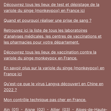
Découvrez tous les lieux de test et dépistage de la
variole du singe (monkeypox) en France ici
Quand et pourquoi réaliser une prise de sang ?
Retrouvez ici la liste de tous les laboratoires
d'analyses médicales, les centres de vaccinations et
les pharmacies pour votre département.
Découvrez tous les lieux de vaccination contre la
variole du singe monkeypox en France.
En savoir plus sur la variole du singe (monkeypox) en
France ici
Qu'est-ce que le virus Langya découvert en Chine en
2022 ?
Mon contrôle technique pas cher en France.
Ain (01)
-
Aisne (02)
-
Allier (03)
-
Alpes-de-Haute-