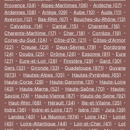
Provence (04)
-
Alpes-Maritimes (06)
-
Ardèche (07)
-
Ardennes (08)
-
Ariège (09)
-
Aube (10)
-
Aude (11)
-
Aveyron (12)
-
Bas-Rhin (67)
-
Bouches-du-Rhône (13)
-
Calvados (14)
-
Cantal (15)
-
Charente (16)
-
Charente-Maritime (17)
-
Cher (18)
-
Corrèze (19)
-
Corse-du-Sud (2A)
-
Côte-d'Or (21)
-
Côtes-d'Armor
(22)
-
Creuse (23)
-
Deux-Sèvres (79)
-
Dordogne
(24)
-
Doubs (25)
-
Drôme (26)
-
Essonne (91)
-
Eure
(27)
-
Eure-et-Loir (28)
-
Finistère (29)
-
Gard (30)
-
Gers (32)
-
Gironde (33)
-
Guadeloupe (971)
-
Guyane
(973)
-
Hautes-Alpes (05)
-
Hautes-Pyrénées (65)
-
Haute-Corse (2B)
-
Haute-Garonne (31)
-
Haute-Loire
(43)
-
Haute-Marne (52)
-
Haute-Saône (70)
-
Haute-
Savoie (74)
-
Haute-Vienne (87)
-
Hauts-de-Seine (92)
-
Haut-Rhin (68)
-
Hérault (34)
-
Ille-et-Vilaine (35)
-
Indre (36)
-
Indre-et-Loire (37)
-
Isère (38)
-
Jura (39)
-
Landes (40)
-
La Réunion (974)
-
Loire (42)
-
Loiret
(45)
-
Loire-Atlantique (44)
-
Loir-et-Cher (41)
-
Lot