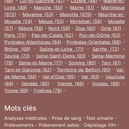
(46)
-
Lot-et-Garonne (47)
-
Lozère (48)
-
Maine-et-
Loire (49)
-
Manche (50)
-
Marne (51)
-
Martinique
(972)
-
Mayenne (53)
-
Mayotte (976)
-
Meurthe-et-
Moselle (54)
-
Meuse (55)
-
Morbihan (56)
-
Moselle
(57)
-
Nièvre (58)
-
Nord (59)
-
Oise (60)
-
Orne (61)
-
Paris (75)
-
Pas-de-Calais (62)
-
Puy-de-Dôme (63)
-
Pyrénées-Atlantiques (64)
-
Pyrénées-Orientales (66)
-
Rhône (69)
-
Saône-et-Loire (71)
-
Sarthe (72)
-
Savoie (73)
-
Seine-Saint-Denis (93)
-
Seine-Maritime
(76)
-
Seine-et-Marne (77)
-
Somme (80)
-
Tarn (81)
-
Tarn-et-Garonne (82)
-
Territoire de Belfort (90)
-
Val-
de-Marne (94)
-
Val-d'Oise (95)
-
Var (83)
-
Vaucluse
(84)
-
Vendée (85)
-
Vienne (86)
-
Vosges (88)
-
Yonne (89)
-
Yvelines (78)
-
Mots clés
Analyses médicales - Prise de sang - Test urinaire -
Prèlevements - Prèlevement selles - Dépistage VIH -