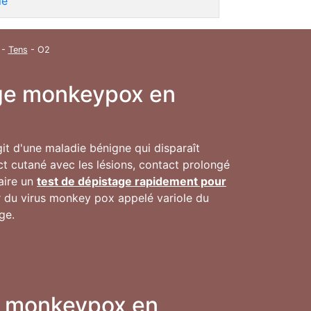
ie
-
Tens
- O2
inge monkeypox en
agit d'une maladie bénigne qui disparaît
t cutané avec les lésions, contact prolongé
faire un
test de dépistage rapidement pour
ur du virus monkey pox appelé variole du
ge.
ge monkeypox en