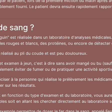
par le patient, lors de la première miction du matin après av
ablement fourni. Le patient devra ensuite rapidement rappor
 de sang ?
guin" est réalisée dans un laboratoire d'analyses médicales
s rouges et blancs, des protéines, ou encore de détecter c
réalisé au pli du coude et est peu douloureux.
cet examen à jeun, c'est à dire sans avoir mangé ou bu (sau
alement éviter de fumer ou de pratiquer une activité sporti
préciser à la personne qui réalise le prélèvement les médic
r sur les résultats.
en fonction du type d'examen et du laboratoire, vous aurez
es soit en allant les chercher directement au laboratoire soi
exemple permettre de doser le fer dans le sang, appelé Ferri