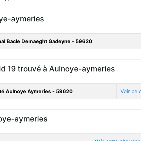
oye-aymeries
mal Bacle Demaeght Gadeyne - 59620
vid 19 trouvé à Aulnoye-aymeries
nté Aulnoye Aymeries - 59620
Voir ce 
noye-aymeries