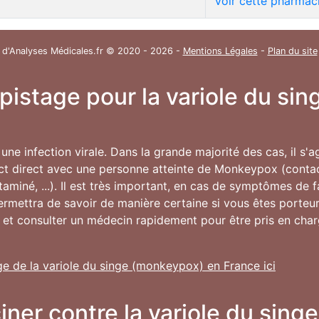
Voir cette pharmac
 d'Analyses Médicales.fr © 2020 - 2026 -
Mentions Légales
-
Plan du site
épistage pour la variole du s
une infection virale. Dans la grande majorité des cas, il s'
ct direct avec une personne atteinte de Monkeypox (contac
ntaminé, ...). Il est très important, en cas de symptômes de 
permettra de savoir de manière certaine si vous êtes porte
 et consulter un médecin rapidement pour être pris en char
ge de la variole du singe (monkeypox) en France ici
ciner contre la variole du sin