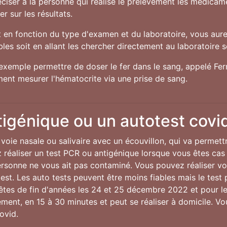
préciser à la personne qui réalise le prélèvement les médic
r sur les résultats.
en fonction du type d'examen et du laboratoire, vous aurez
es soit en allant les chercher directement au laboratoire soi
exemple permettre de doser le fer dans le sang, appelé Ferri
ent mesurer l'hématocrite via une prise de sang.
tigénique ou un autotest covi
voie nasale ou salivaire avec un écouvillon, qui va permett
réaliser un test PCR ou antigénique lorsque vous êtes cas
personne ne vous ait pas contaminé. Vous pouvez réaliser v
st. Les auto tests peuvent être moins fiables mais le test p
fêtes de fin d'années les 24 et 25 décembre 2022 et pour 
idement, en 15 à 30 minutes et peut se réaliser à domicile. V
ovid.