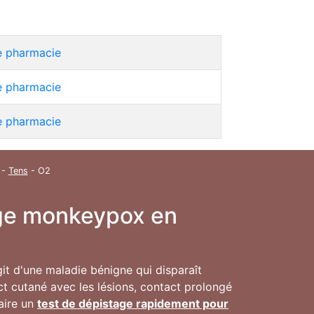
te pharmacie
te pharmacie
te pharmacie
-
Tens
- O2
inge monkeypox en
agit d'une maladie bénigne qui disparaît
t cutané avec les lésions, contact prolongé
faire un
test de dépistage rapidement pour