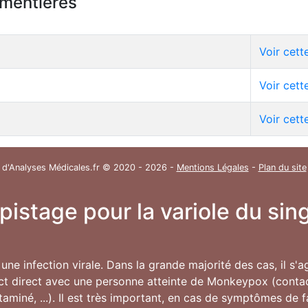
rmentières
Voir cet
Voir cet
Voir cet
 d'Analyses Médicales.fr © 2020 - 2026 -
Mentions Légales
-
Plan du site
épistage pour la variole du s
une infection virale. Dans la grande majorité des cas, il s'
ct direct avec une personne atteinte de Monkeypox (contac
ntaminé, ...). Il est très important, en cas de symptômes de 