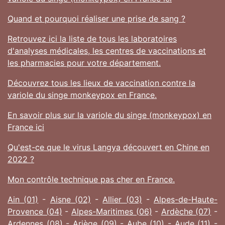
Quand et pourquoi réaliser une prise de sang ?
Retrouvez ici la liste de tous les laboratoires
d'analyses médicales, les centres de vaccinations et
les pharmacies pour votre département.
Découvrez tous les lieux de vaccination contre la
variole du singe monkeypox en France.
En savoir plus sur la variole du singe (monkeypox) en
France ici
Qu'est-ce que le virus Langya découvert en Chine en
2022 ?
Mon contrôle technique pas cher en France.
Ain (01)
-
Aisne (02)
-
Allier (03)
-
Alpes-de-Haute-
Provence (04)
-
Alpes-Maritimes (06)
-
Ardèche (07)
-
Ardennes (08)
-
Ariège (09)
-
Aube (10)
-
Aude (11)
-