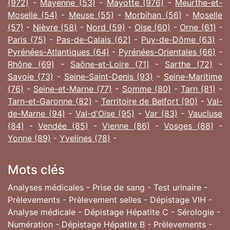
(972)
-
Mayenne (53)
-
Mayotte (976)
-
Meurthe-et-
Moselle (54)
-
Meuse (55)
-
Morbihan (56)
-
Moselle
(57)
-
Nièvre (58)
-
Nord (59)
-
Oise (60)
-
Orne (61)
-
Paris (75)
-
Pas-de-Calais (62)
-
Puy-de-Dôme (63)
-
Pyrénées-Atlantiques (64)
-
Pyrénées-Orientales (66)
-
Rhône (69)
-
Saône-et-Loire (71)
-
Sarthe (72)
-
Savoie (73)
-
Seine-Saint-Denis (93)
-
Seine-Maritime
(76)
-
Seine-et-Marne (77)
-
Somme (80)
-
Tarn (81)
-
Tarn-et-Garonne (82)
-
Territoire de Belfort (90)
-
Val-
de-Marne (94)
-
Val-d'Oise (95)
-
Var (83)
-
Vaucluse
(84)
-
Vendée (85)
-
Vienne (86)
-
Vosges (88)
-
Yonne (89)
-
Yvelines (78)
-
Mots clés
Analyses médicales - Prise de sang - Test urinaire -
Prèlevements - Prèlevement selles - Dépistage VIH -
Analyse médicale - Dépistage Hépatite C - Sérologie -
Numération - Dépistage Hépatite B - Prèlevements -