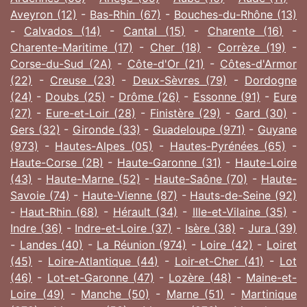
Aveyron (12)
-
Bas-Rhin (67)
-
Bouches-du-Rhône (13)
-
Calvados (14)
-
Cantal (15)
-
Charente (16)
-
Charente-Maritime (17)
-
Cher (18)
-
Corrèze (19)
-
Corse-du-Sud (2A)
-
Côte-d'Or (21)
-
Côtes-d'Armor
(22)
-
Creuse (23)
-
Deux-Sèvres (79)
-
Dordogne
(24)
-
Doubs (25)
-
Drôme (26)
-
Essonne (91)
-
Eure
(27)
-
Eure-et-Loir (28)
-
Finistère (29)
-
Gard (30)
-
Gers (32)
-
Gironde (33)
-
Guadeloupe (971)
-
Guyane
(973)
-
Hautes-Alpes (05)
-
Hautes-Pyrénées (65)
-
Haute-Corse (2B)
-
Haute-Garonne (31)
-
Haute-Loire
(43)
-
Haute-Marne (52)
-
Haute-Saône (70)
-
Haute-
Savoie (74)
-
Haute-Vienne (87)
-
Hauts-de-Seine (92)
-
Haut-Rhin (68)
-
Hérault (34)
-
Ille-et-Vilaine (35)
-
Indre (36)
-
Indre-et-Loire (37)
-
Isère (38)
-
Jura (39)
-
Landes (40)
-
La Réunion (974)
-
Loire (42)
-
Loiret
(45)
-
Loire-Atlantique (44)
-
Loir-et-Cher (41)
-
Lot
(46)
-
Lot-et-Garonne (47)
-
Lozère (48)
-
Maine-et-
Loire (49)
-
Manche (50)
-
Marne (51)
-
Martinique