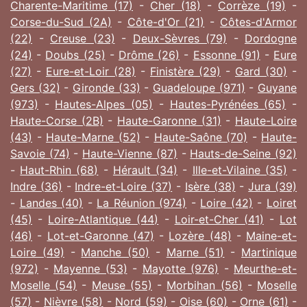
Charente-Maritime (17)
-
Cher (18)
-
Corrèze (19)
-
Corse-du-Sud (2A)
-
Côte-d'Or (21)
-
Côtes-d'Armor
(22)
-
Creuse (23)
-
Deux-Sèvres (79)
-
Dordogne
(24)
-
Doubs (25)
-
Drôme (26)
-
Essonne (91)
-
Eure
(27)
-
Eure-et-Loir (28)
-
Finistère (29)
-
Gard (30)
-
Gers (32)
-
Gironde (33)
-
Guadeloupe (971)
-
Guyane
(973)
-
Hautes-Alpes (05)
-
Hautes-Pyrénées (65)
-
Haute-Corse (2B)
-
Haute-Garonne (31)
-
Haute-Loire
(43)
-
Haute-Marne (52)
-
Haute-Saône (70)
-
Haute-
Savoie (74)
-
Haute-Vienne (87)
-
Hauts-de-Seine (92)
-
Haut-Rhin (68)
-
Hérault (34)
-
Ille-et-Vilaine (35)
-
Indre (36)
-
Indre-et-Loire (37)
-
Isère (38)
-
Jura (39)
-
Landes (40)
-
La Réunion (974)
-
Loire (42)
-
Loiret
(45)
-
Loire-Atlantique (44)
-
Loir-et-Cher (41)
-
Lot
(46)
-
Lot-et-Garonne (47)
-
Lozère (48)
-
Maine-et-
Loire (49)
-
Manche (50)
-
Marne (51)
-
Martinique
(972)
-
Mayenne (53)
-
Mayotte (976)
-
Meurthe-et-
Moselle (54)
-
Meuse (55)
-
Morbihan (56)
-
Moselle
(57)
-
Nièvre (58)
-
Nord (59)
-
Oise (60)
-
Orne (61)
-