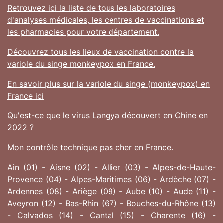
Retrouvez ici la liste de tous les laboratoires
d'analyses médicales, les centres de vaccinations et
les pharmacies pour votre département.
Découvrez tous les lieux de vaccination contre la
variole du singe monkeypox en France.
En savoir plus sur la variole du singe (monkeypox) en
France ici
Qu'est-ce que le virus Langya découvert en Chine en
2022 ?
Mon contrôle technique pas cher en France.
Ain (01)
-
Aisne (02)
-
Allier (03)
-
Alpes-de-Haute-
Provence (04)
-
Alpes-Maritimes (06)
-
Ardèche (07)
-
Ardennes (08)
-
Ariège (09)
-
Aube (10)
-
Aude (11)
-
Aveyron (12)
-
Bas-Rhin (67)
-
Bouches-du-Rhône (13)
-
Calvados (14)
-
Cantal (15)
-
Charente (16)
-