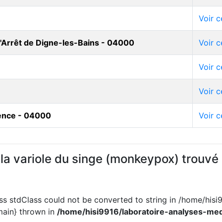
Voir c
'Arrêt de Digne-les-Bains - 04000
Voir c
Voir c
Voir c
ence - 04000
Voir c
e la variole du singe (monkeypox) trouvé
ass stdClass could not be converted to string in /home/hisi
main} thrown in
/home/hisi9916/laboratoire-analyses-med